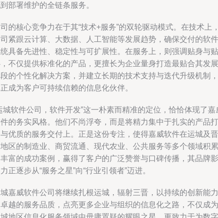
现到部署维护的全链条服务。
公司的核心竞争力在于其“技术+服务”的双轮驱动模式。在技术上
公司紧跟云计算、大数据、人工智能等发展趋势，确保交付的软
系统具备先进性、稳定性与可扩展性。在服务上，则强调贴身与
心，不仅提供标准化的产品，更擅长为企业量身打造最贴合其发
阶段的个性化解决方案，并建立长期的技术支持与迭代升级机制
真正成为客户可持续信赖的信息化伙伴。
“运城软件公司，软件开发”这一朴素而精准的定位，恰恰体现了嘉
软件的务实风格。他们不尚浮夸，而是将精力集中于扎实的产品
磨与优质的服务交付上。正是这份专注，使得嘉威软件在运城及
南地区的制造业、商贸流通、现代农业、公共服务等多个领域积
了丰富的成功案例，赢得了客户的广泛赞誉与口碑传播，其品牌
力正逐步从“服务之星”向“行业引领者”迈进。
运城嘉威软件公司将继续扎根运城，辐射三晋，以持续的创新能
和卓越的服务品质，点亮更多企业与组织的信息化之路，不仅成
运城地区信息化服务领域中毋庸置疑的耀眼之星，更致力于为数