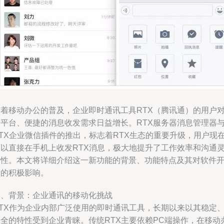
随着移动办公的普及，企业即时通讯工具RTX（腾讯通）的用户
跨平台、便捷的消息收发需求日益增长。RTX服务器消息管理器
RTX企业微信插件的推出，标志着RTX生态的重要升级，用户现
可以直接在手机上收发RTX消息，极大地提升了工作效率和沟通
活性。本文将详细介绍这一新功能的背景、功能特点及其对软件
发的积极影响。
一、背景：企业通讯的移动化挑战
RTX作为企业内部广泛使用的即时通讯工具，长期以来以其稳定
安全的特性受到企业青睐。传统RTX主要依赖PC端操作，在移动